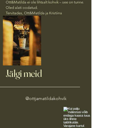
Ott&Matilda ei ole lihtsalt kohvik – see on tunne.
Oled alati oodatud.
Tervitades, Ott&Matilda ja Kristiina
Jälgi meid
@ottjamatildakohvik