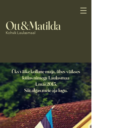
Ott&Matilda
Kohvik Laulasmaal
Üks väike kollane maja, ühes väikses
külas nimega Laulasmaa
1. mai 2015.
Siit algas meie aja lugu.