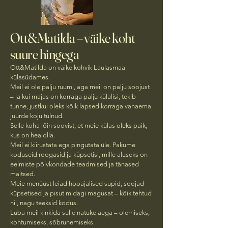
Ott&Matilda – väike koht
suure hingega
Ott&Matilda on väike kohvik Laulasmaa
külasüdames.
Meil ei ole palju ruumi, aga meil on palju soojust
– ja kui majas on korraga palju külalisi, tekib
tunne, justkui oleks kõik lapsed korraga vanaema
juurde koju tulnud.
Selle koha lõin soovist, et meie külas oleks paik,
kus on hea olla.
Meil ei kiirustata ega pingutata üle. Pakume
koduseid roogasid ja küpsetisi, mille aluseks on
eelmiste põlvkondade teadmised ja tänased
maitsed.
Meie menüüst leiad hooajalised supid, soojad
küpsetised ja pisut midagi magusat – kõik tehtud
nii, nagu teeksid kodus.
Luba meil kinkida sulle natuke aega – olemiseks,
kohtumiseks, sõbrunemiseks.